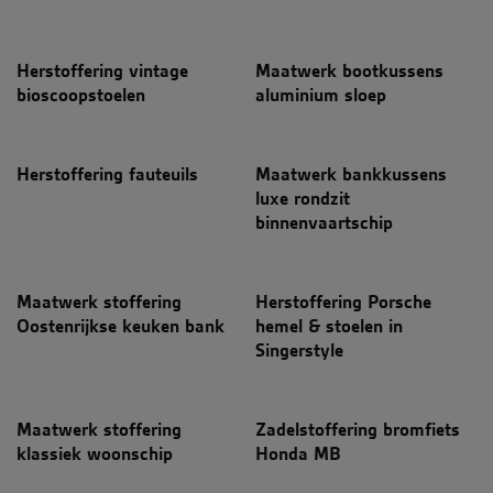
YouTube-video's die
in sites zijn
ingesloten; het kan
ook bepalen of de
websitebezoeker de
Herstoffering vintage
Maatwerk bootkussens
nieuwe of oude
bioscoopstoelen
aluminium sloep
versie van de
YouTube-interface
gebruikt.
YSC
Sessie
Deze cookie wordt
Google LLC
Herstoffering fauteuils
Maatwerk bankkussens
door YouTube
.youtube.com
ingesteld om
luxe rondzit
weergaven van
ingesloten video's bij
binnenvaartschip
te houden.
Maatwerk stoffering
Herstoffering Porsche
Oostenrijkse keuken bank
hemel & stoelen in
Singerstyle
Maatwerk stoffering
Zadelstoffering bromfiets
klassiek woonschip
Honda MB