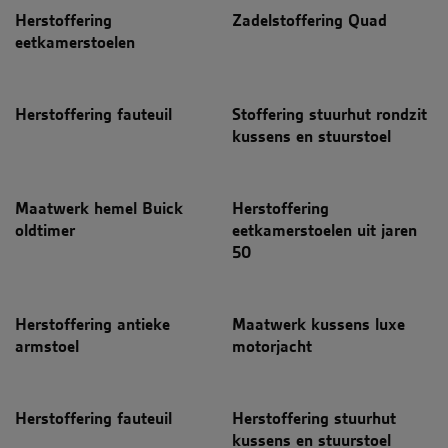
noodzakelijk om
Herstoffering
Zadelstoffering Quad
correct te
eetkamerstoelen
werken.
_GRECAPTCHA
6 maanden
Google
Google LLC
reCAPTCHA
www.google.com
plaatst een
noodzakelijke
Herstoffering fauteuil
Stoffering stuurhut rondzit
cookie
kussens en stuurstoel
(_GRECAPTCHA)
wanneer deze
wordt uitgevoer
met het oog op
de risicoanalyse
Maatwerk hemel Buick
Herstoffering
oldtimer
eetkamerstoelen uit jaren
50
Aanbieder /
Naam
Vervaldatum
Omschrijvi
Domein
VISITOR_PRIVACY_METADATA
.youtube.com
6 maanden
Herstoffering antieke
Maatwerk kussens luxe
Aanbieder /
Naam
Vervaldatum
Omschrijving
armstoel
motorjacht
Domein
VISITOR_INFO1_LIVE
6 maanden
Deze cookie wordt
Google LLC
door YouTube
.youtube.com
ingesteld om
Herstoffering fauteuil
Herstoffering stuurhut
gebruikersvoorkeure
bij te houden voor
kussens en stuurstoel