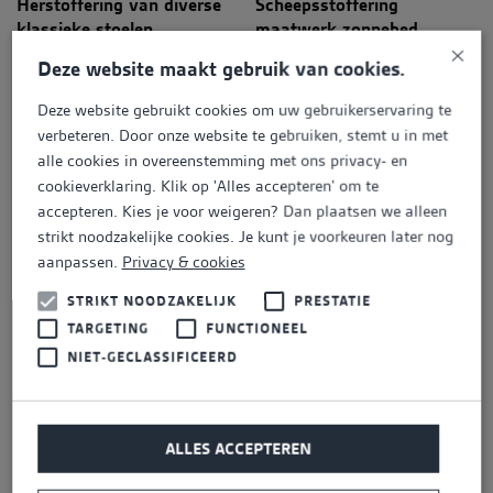
Herstoffering van diverse
Scheepsstoffering
klassieke stoelen
maatwerk zonnebed
×
Deze website maakt gebruik van cookies.
Herstoffering en het nieuw
Scheepsstoffering
Deze website gebruikt cookies om uw gebruikerservaring te
verlijmen frames van
maatwerk banken
verbeteren. Door onze website te gebruiken, stemt u in met
eetkamerstoelen
achterwoning en stuurhut.
alle cookies in overeenstemming met ons privacy- en
cookieverklaring. Klik op 'Alles accepteren' om te
accepteren. Kies je voor weigeren? Dan plaatsen we alleen
Zadelstoffering Harley-
Maatwerk loungekussens
strikt noodzakelijke cookies. Je kunt je voorkeuren later nog
Davidson solo seat
hoekbank
aanpassen.
Privacy & cookies
STRIKT NOODZAKELIJK
PRESTATIE
TARGETING
FUNCTIONEEL
Maatwerk kussenset
Herstoffering dubbelcabine
NIET-GECLASSIFICEERD
aluminium boot
bus in leder
Herstoffering Pander
Stoffering stapelstoelen
ALLES ACCEPTEREN
fauteuils