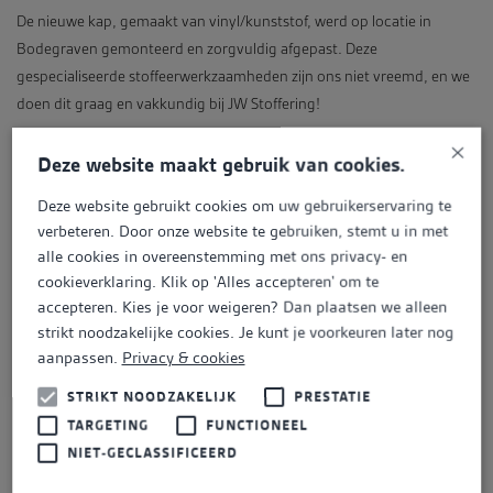
De nieuwe kap, gemaakt van vinyl/kunststof, werd op locatie in
Bodegraven gemonteerd en zorgvuldig afgepast. Deze
gespecialiseerde stoffeerwerkzaamheden zijn ons niet vreemd, en we
doen dit graag en vakkundig bij JW Stoffering!
×
Deze website maakt gebruik van cookies.
Deze website gebruikt cookies om uw gebruikerservaring te
verbeteren. Door onze website te gebruiken, stemt u in met
alle cookies in overeenstemming met ons privacy- en
cookieverklaring. Klik op 'Alles accepteren' om te
accepteren. Kies je voor weigeren? Dan plaatsen we alleen
strikt noodzakelijke cookies. Je kunt je voorkeuren later nog
aanpassen.
Privacy & cookies
VORIGE
STRIKT NOODZAKELIJK
PRESTATIE
TARGETING
FUNCTIONEEL
NIET-GECLASSIFICEERD