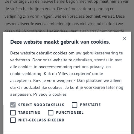
De montage van de nieuwe hemel begon met het op maat nemen van
de stof en het belijnen ervan. De stof moest door spanning en
verlijming zijn vorm krijgen, wat een precieze techniek vereist. Deze
gespecialiseerde werkzaamheden zijn ons niet vreemd en doen we
graag bij JW Stoffering. Het eindresultaat is een strak gemonteerde
×
hemel in de VW T2, klaar voor nog jaren plezier!
Deze website maakt gebruik van cookies.
Deze website gebruikt cookies om uw gebruikerservaring te
verbeteren. Door onze website te gebruiken, stemt u in met
alle cookies in overeenstemming met ons privacy- en
cookieverklaring. Klik op 'Alles accepteren' om te
accepteren. Kies je voor weigeren? Dan plaatsen we alleen
strikt noodzakelijke cookies. Je kunt je voorkeuren later nog
aanpassen.
Privacy & cookies
VORIGE
STRIKT NOODZAKELIJK
PRESTATIE
TARGETING
FUNCTIONEEL
NIET-GECLASSIFICEERD
VOLGENDE