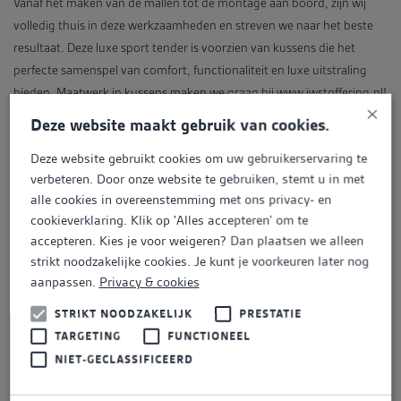
Vanaf het maken van de mallen tot de montage aan boord, zijn wij
volledig thuis in deze werkzaamheden en streven we naar het beste
resultaat. Deze luxe sport tender is voorzien van kussens die het
perfecte samenspel van comfort, functionaliteit en luxe uitstraling
bieden. Maatwerk in kussens maken we graag bij
www.jwstoffering.nl
!
×
Deze website maakt gebruik van cookies.
Deze website gebruikt cookies om uw gebruikerservaring te
verbeteren. Door onze website te gebruiken, stemt u in met
alle cookies in overeenstemming met ons privacy- en
cookieverklaring. Klik op 'Alles accepteren' om te
accepteren. Kies je voor weigeren? Dan plaatsen we alleen
strikt noodzakelijke cookies. Je kunt je voorkeuren later nog
aanpassen.
Privacy & cookies
VORIGE
STRIKT NOODZAKELIJK
PRESTATIE
TARGETING
FUNCTIONEEL
NIET-GECLASSIFICEERD
VOLGENDE