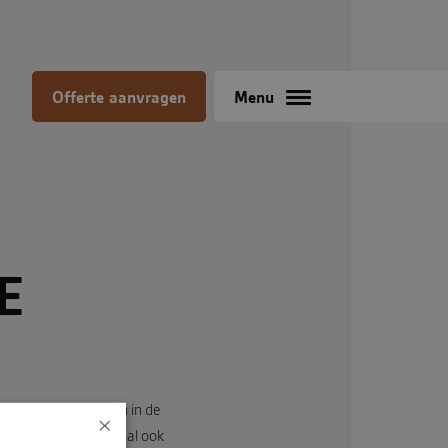
Offerte aanvragen
Menu
E
 De stoel is al jaren in de
×
at in stoffeerders taal ook